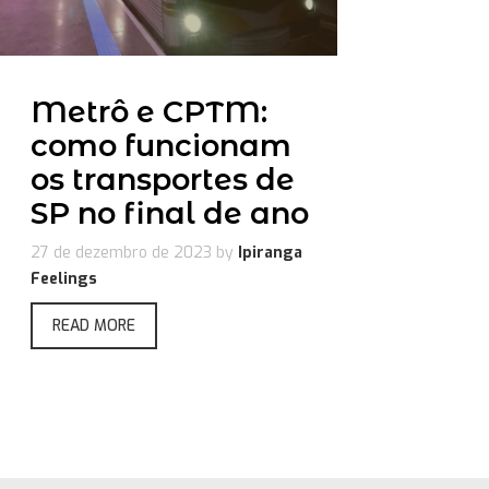
Metrô e CPTM:
como funcionam
os transportes de
SP no final de ano
27 de dezembro de 2023
by
Ipiranga
Feelings
READ MORE