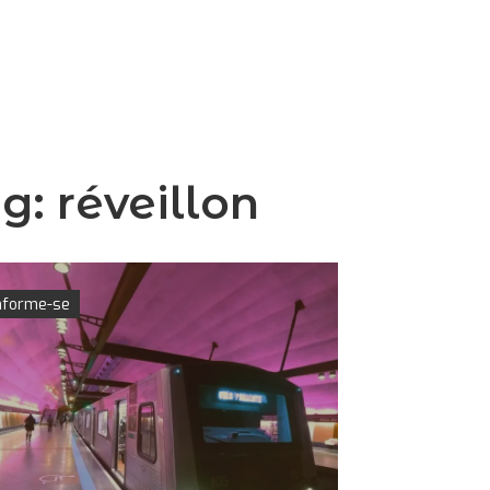
ag:
réveillon
nforme-se