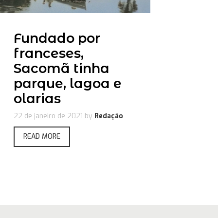
Fundado por
franceses,
Sacomã tinha
parque, lagoa e
olarias
22 de janeiro de 2021
by
Redação
READ MORE