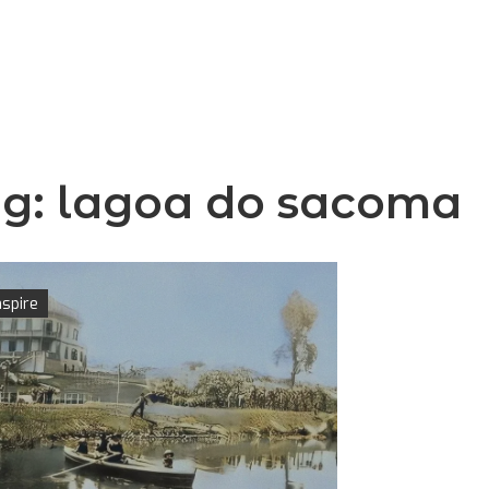
ag:
lagoa do sacoma
nspire