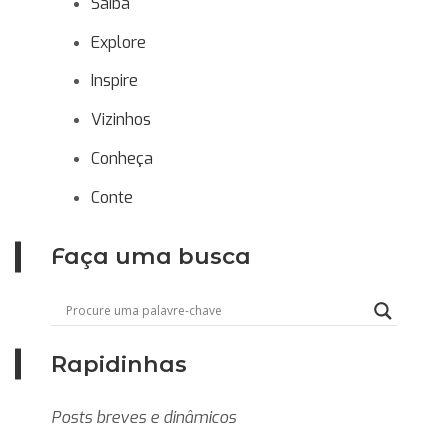
Saiba
Explore
Inspire
Vizinhos
Conheça
Conte
Faça uma busca
Rapidinhas
Posts breves e dinâmicos
Rolê de bruxa: confira 5 eventos de
Evento imersivo chega a SP com